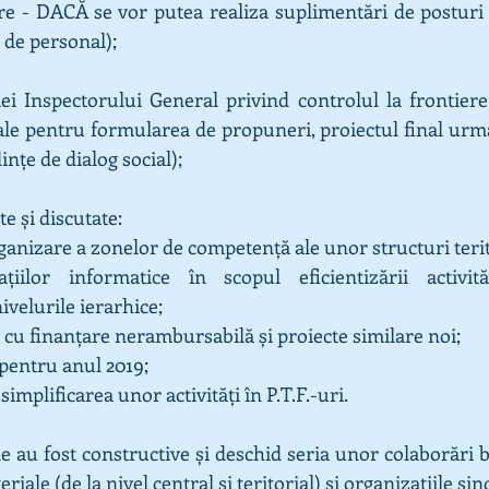
re - DACĂ se vor putea realiza suplimentări de posturi
 de personal);
iei Inspectorului General privind controlul la frontiere 
ale pentru formularea de propuneri, proiectul final urmâ
ințe de dialog social);
e și discutate:
ganizare a zonelor de competență ale unor structuri terit
ațiilor informatice în scopul eficientizării activităț
ivelurile ierarhice;
r cu finanțare nerambursabilă și proiecte similare noi;
 pentru anul 2019;
implificarea unor activități în P.T.F.-uri.
e au fost constructive și deschid seria unor colaborări be
iale (de la nivel central și teritorial) și organizațiile sin