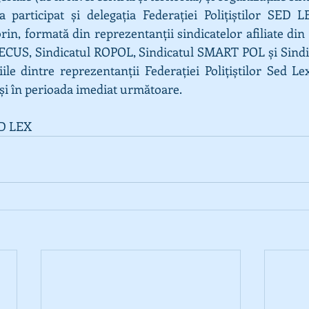
a participat și delegația Federației Polițiștilor SED 
rin, formată din reprezentanții sindicatelor afiliate din ca
CUS, Sindicatul ROPOL, Sindicatul SMART POL și Sindicat
iile dintre reprezentanții Federației Polițiștilor Sed Le
a și în perioada imediat următoare.
ED LEX