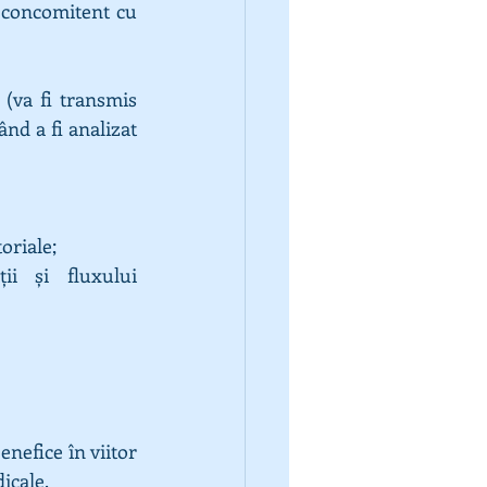
 concomitent cu 
(va fi transmis 
nd a fi analizat 
oriale;
ii și fluxului 
nefice în viitor 
dicale.