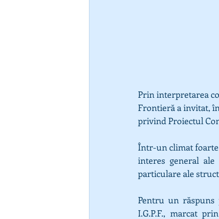
Prin interpretarea co
Frontieră a invitat, î
privind Proiectul Con
Într-un climat foarte
interes general ale 
particulare ale struc
Pentru un răspuns 
I.G.P.F., marcat pri