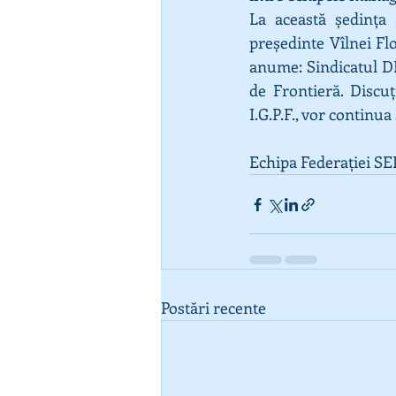
La această ședința 
președinte Vîlnei Flo
anume: Sindicatul DE
de Frontieră. Discuț
I.G.P.F., vor continu
Echipa Federației S
Postări recente