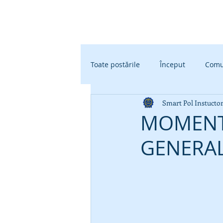
SMART POL
Toate postările
Început
Comu
Smart Pol Instucto
MOMENT 
GENERAL