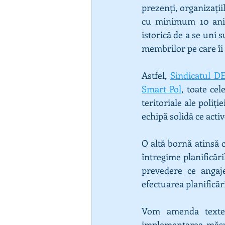
prezenți, organizații
cu minimum 10 ani d
istorică de a se uni 
membrilor pe care îi
Astfel, 
Sindicatul D
Smart Pol
, toate ce
teritoriale ale poliț
echipă solidă ce acti
O altă bornă atinsă 
întregime planificări
prevedere ce angaje
efectuarea planificări
Vom amenda textel
implementarea măsur