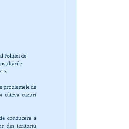
 Poliției de 
nsultările 
ere.
te problemele de 
i câteva cazuri 
de conducere a 
r din teritoriu 