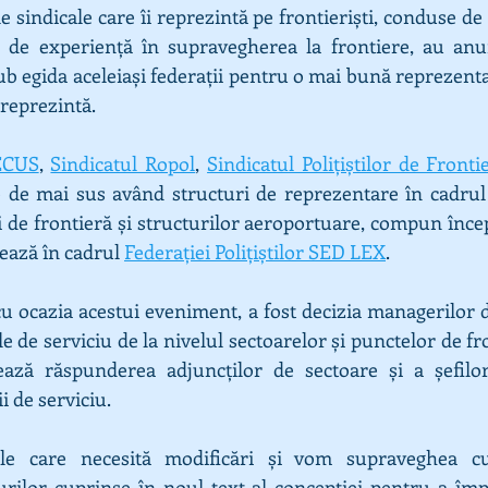
le sindicale care îi reprezintă pe frontieriști, conduse de 
e experiență în supravegherea la frontiere, au anunț
sub egida aceleiași federații pentru o mai bună reprezenta
 reprezintă.
ECUS
, 
Sindicatul Ropol
, 
Sindicatul Polițiștilor de Fronti
le de mai sus având structuri de reprezentare în cadrul 
iei de frontieră și structurilor aeroportuare, compun înce
vează în cadrul 
Federației Polițiștilor SED LEX
.
cu ocazia acestui eveniment, a fost decizia managerilor d
le de serviciu de la nivelul sectoarelor și punctelor de fro
ază răspunderea adjuncților de sectoare și a șefilor
i de serviciu.
e care necesită modificări și vom supraveghea cu
ilor cuprinse în noul text al concepției pentru a împi