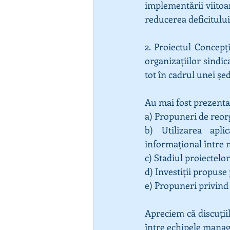
implementării viitoa
reducerea deficitului
2. Proiectul Concepț
organizațiilor sindic
tot în cadrul unei șed
Au mai fost prezentat
a) Propuneri de reor
b) Utilizarea aplic
informațional între n
c) Stadiul proiectelo
d) Investiții propuse
e) Propuneri privind s
Apreciem că discuțiil
între echipele manager