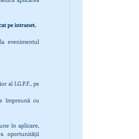
cat pe intranet.
la evenimentul 
 al I.G.P.F., pe 
te împreună cu 
e în aplicare, 
 oportunității 