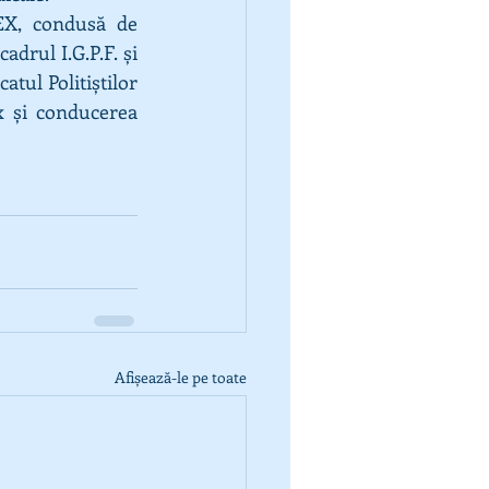
LEX, condusă de 
drul I.G.P.F. și 
ul Politiștilor 
x și conducerea 
Afișează-le pe toate