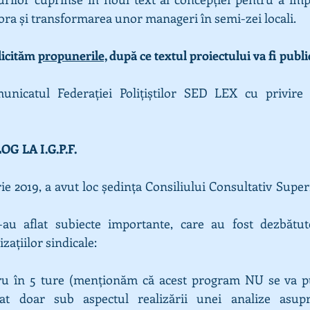
tora și transformarea unor manageri în semi-zei locali.
licităm 
propunerile,
 după ce textul proiectului va fi publi
nicatul Federației Polițiștilor SED LEX cu privire 
G LA I.G.P.F. 
ie 2019, a avut loc ședința Consiliului Consultativ Superior
-au aflat subiecte importante, care au fost dezbătu
zațiilor sindicale:
ru în 5 ture (menționăm că acest program NU se va pun
tat doar sub aspectul realizării unei analize asupra