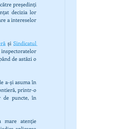
către președinți 
at decizia lor 
re a intereselor 
eră
 și 
Sindicatul 
inspectoratelor 
pând de astăzi o 
e a-și asuma în 
ntieră, printr-o 
 de puncte, în 
 mare atenție 
edica aplicarea 