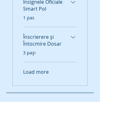
Insignele Oficiale
Smart Pol
.
1 pas
Înscrierere și
Întocmire Dosar
.
3 pași
Load more
Instructori
Smart Pol Instuctors