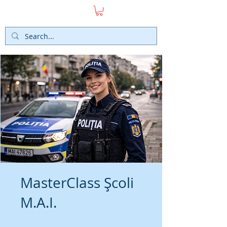
SMART POL
LogIN
MasterClass Școli
M.A.I.