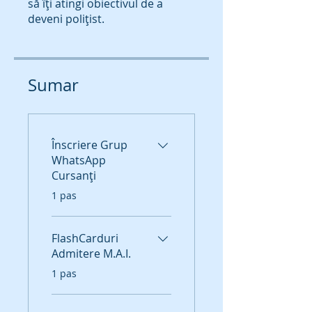
să îți atingi obiectivul de a
deveni polițist.
Sumar
Înscriere Grup
WhatsApp
Cursanți
.
1 pas
FlashCarduri
Admitere M.A.I.
.
1 pas